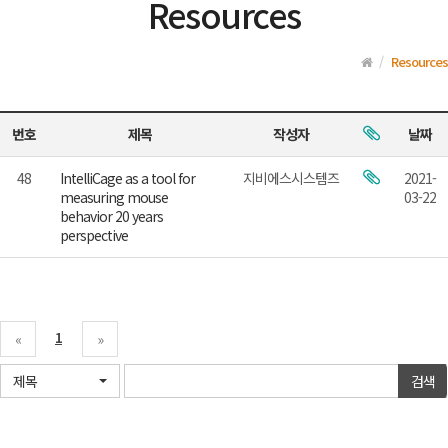
Resources
Resources
번호
제목
작성자
날짜
48
IntelliCage as a tool for
지비에스시스템즈
2021-
measuring mouse
03-22
behavior 20 years
perspective
1
«
»
제목