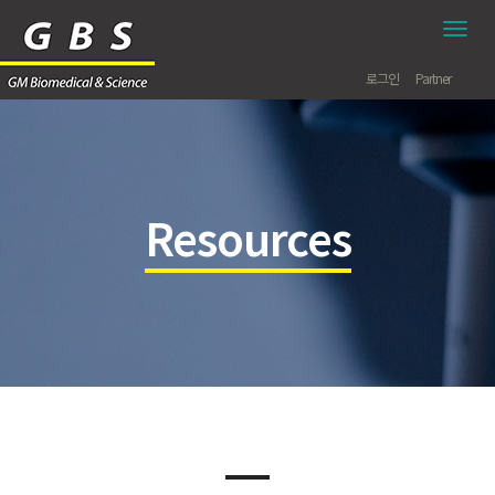
모
바
일
로그인
Partner
네
비
게
이
션
바
Resources
토
글